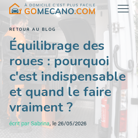
Flottes d'entreprise
RETOUR AU BLOG
Équilibrage des
Notre site Internet
Rejoindre le réseau
roues : pourquoi
c'est indispensable
et quand le faire
vraiment ?
écrit par Sabrina
,
le 26/05/2026